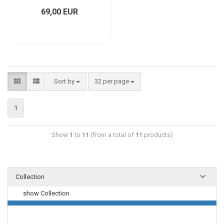
69,00 EUR
Sort by
32 per page
1
Show
1
to
11
(from a total of
11
products)
Collection
show Collection