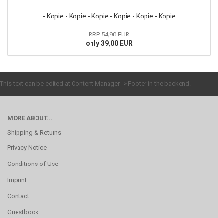
- Kopie - Kopie - Kopie - Kopie - Kopie - Kopie
RRP 54,90 EUR
only 39,00 EUR
This text can be edited at Content Manager -> Footer in the backend.
MORE ABOUT...
Shipping & Returns
Privacy Notice
Conditions of Use
Imprint
Contact
Guestbook