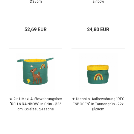
Ø35cm
ainbow
52,69 EUR
24,80 EUR
TOP
TOP
★ 2in1 Maxi Aufbewahrungsbox
★ Utensilo, Aufbewahrung "REG
"REH & RAINBOW" in Grün - Ø35
ENBOGEN" in Tannengrün - 22x
cm, Spielzeug-Tasche
Ø20cm