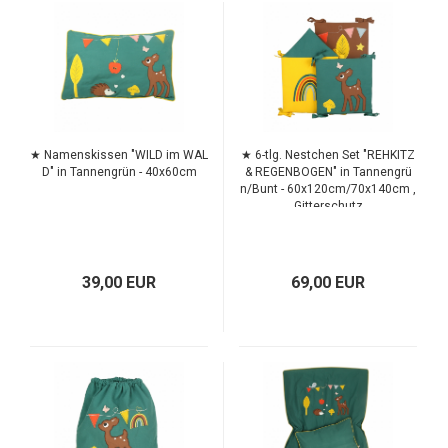
TOP
TOP
★ Namenskissen "WILD im WAL
★ 6-tlg. Nestchen Set "REHKITZ
D" in Tannengrün - 40x60cm
& REGENBOGEN" in Tannengrü
n/Bunt - 60x120cm/70x140cm ,
Gitterschutz
39,00 EUR
69,00 EUR
TOP
TOP