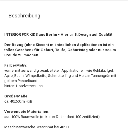
Beschreibung
INTERIOR FOR KIDS aus Berlin - Hier trifft Design auf Qualität
Der Bezug (ohne Kissen) mit niedlichen Applikationen ist ein
tolles Geschenk für Geburt, Taufe, Geburtstag oder nur so um
Freude zu machen.
Farbe/Motiv:
vorne: mit aufwändig bearbeiteten Applikationen, wie Rehkitz, Igel,
Apfel,Baum, Wimpelkette, Schmetterling und Herz in Tannengrün mit
gelbem Paspelband
hinten: Hotelverschluss
Größe/Maße:
ca. 40x60cm HxB
Verwendete Materialien:
aus 100% Baumwolle (oeko tex® standard 100 zertifiziert)
Maschinenwäsche, waschbar bei 40° C