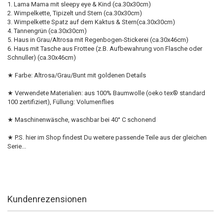
1. Lama Mama mit sleepy eye & Kind (ca.30x30cm)
2. Wimpelkette, Tipizelt und Stern (ca.30x30cm)
3. Wimpelkette Spatz auf dem Kaktus & Stern(ca.30x30cm)
4. Tannengrün (ca.30x30cm)
5. Haus in Grau/Altrosa mit Regenbogen-Stickerei (ca.30x46cm)
6. Haus mit Tasche aus Frottee (z.B. Aufbewahrung von Flasche oder
Schnuller) (ca.30x46cm)
★ Farbe: Altrosa/Grau/Bunt mit goldenen Details
★ Verwendete Materialien: aus 100% Baumwolle (oeko tex® standard
100 zertifiziert), Füllung: Volumenflies
★ Maschinenwäsche, waschbar bei 40° C schonend
★ P.S. hier im Shop findest Du weitere passende Teile aus der gleichen
Serie...
Kundenrezensionen