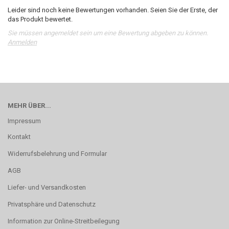
Leider sind noch keine Bewertungen vorhanden. Seien Sie der Erste, der
das Produkt bewertet.
Sie müssen angemeldet sein um eine Bewertung abgeben zu können.
Anmelden
MEHR ÜBER...
Impressum
Kontakt
Widerrufsbelehrung und Formular
AGB
Liefer- und Versandkosten
Privatsphäre und Datenschutz
Information zur Online-Streitbeilegung