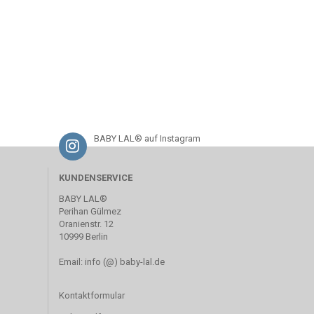
BABY LAL® auf Instagram
KUNDENSERVICE
BABY LAL®
Perihan Gülmez
Oranienstr. 12
10999 Berlin
Email: info (@) baby-lal.de
Kontaktformular