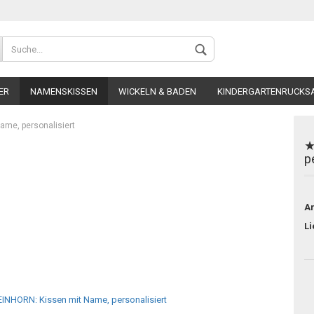
ER
NAMENSKISSEN
WICKELN & BADEN
KINDERGARTENRUCKSA
ame, personalisiert
★
p
Konto 
Ar
Passw
Li