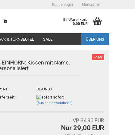
Kundenlogin
Merkzettel
Ihr Warenkorb
0,00 EUR
CK & TURNBEUTEL
SALE
ÜBER UNS
TOP
-16%
 EINHORN: Kissen mit Name,
ersonalisiert
erstellen
t.Nr.:
BL-UN03
ort vergessen?
eferzeit:
sofort
(Ausland abweichend)
UVP 34,90 EUR
Nur 29,00 EUR